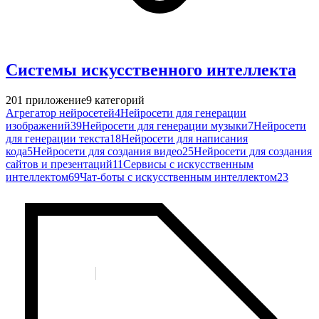
Системы искусственного интеллекта
201
приложение
9
категорий
Агрегатор нейросетей
4
Нейросети для генерации
изображений
39
Нейросети для генерации музыки
7
Нейросети
для генерации текста
18
Нейросети для написания
кода
5
Нейросети для создания видео
25
Нейросети для создания
сайтов и презентаций
11
Сервисы с искусственным
интеллектом
69
Чат-боты с искусственным интеллектом
23