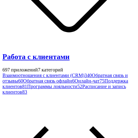
Работа с клиентами
697
приложений
7
категорий
Взаимоотношения с клиентами (CRM)
340
Обратная связь и
отзывы
60
Обратная связь офлайн
6
Онлайн-чат
75
Поддержка
клиентов
81
Программы лояльности
52
Расписание и запись
клиентов
83