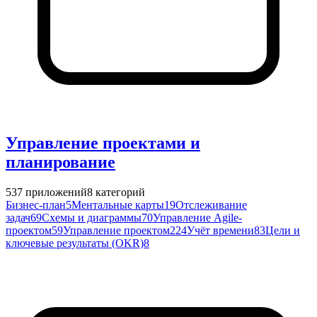
Управление проектами и
планирование
537
приложений
8
категорий
Бизнес-план
5
Ментальные карты
19
Отслеживание
задач
69
Схемы и диаграммы
70
Управление Agile-
проектом
59
Управление проектом
224
Учёт времени
83
Цели и
ключевые результаты (OKR)
8