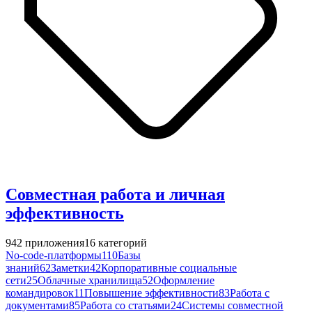
Совместная работа и личная
эффективность
942
приложения
16
категорий
No-code-платформы
110
Базы
знаний
62
Заметки
42
Корпоративные социальные
сети
25
Облачные хранилища
52
Оформление
командировок
11
Повышение эффективности
83
Работа с
документами
85
Работа со статьями
24
Системы совместной