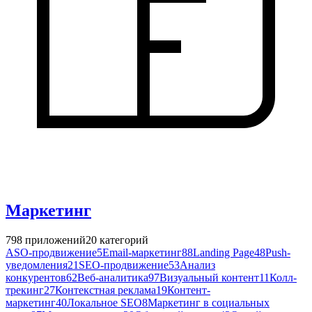
Маркетинг
798
приложений
20
категорий
ASO-продвижение
5
Email-маркетинг
88
Landing Page
48
Push-
уведомления
21
SEO-продвижение
53
Анализ
конкурентов
62
Веб-аналитика
97
Визуальный контент
11
Колл-
трекинг
27
Контекстная реклама
19
Контент-
маркетинг
40
Локальное SEO
8
Маркетинг в социальных