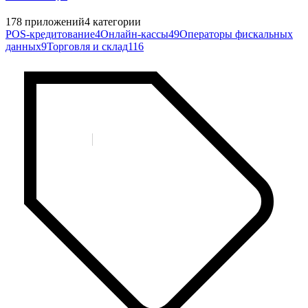
178
приложений
4
категории
POS-кредитование
4
Онлайн-кассы
49
Операторы фискальных
данных
9
Торговля и склад
116