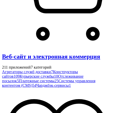
Веб-сайт и электронная коммерция
211
приложений
7
категорий
Агрегаторы служб доставки
7
Конструкторы
сайтов
109
Курьерские службы
10
Отслеживание
посылок
5
Платежные системы
25
Системы управления
контентом (CMS)
54
Чарджбэк-сервисы
1