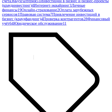
счета
36
Бухгалтерия
51
Инвестиции в бизнес и бизнес-проекты
(краудинвестинг)
4
Интернет-эквайринг
3
Личные
финансы
19
Онлайн-страхование
2
Оплата зарубежных
сервисов
1
Правовая система
7
Привлечение инвестиций в
бизнес (краудфандинг)
4
Проверка контрагентов
28
Финансовый
учёт
64
Юридическое обслуживание
11