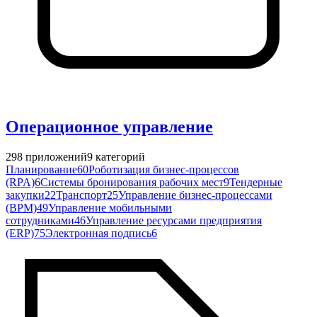
Операционное управление
298
приложений
9
категорий
Планирование
60
Роботизация бизнес-процессов
(RPA)
6
Системы бронирования рабочих мест
9
Тендерные
закупки
22
Транспорт
25
Управление бизнес-процессами
(BPM)
49
Управление мобильными
сотрудниками
46
Управление ресурсами предприятия
(ERP)
75
Электронная подпись
6