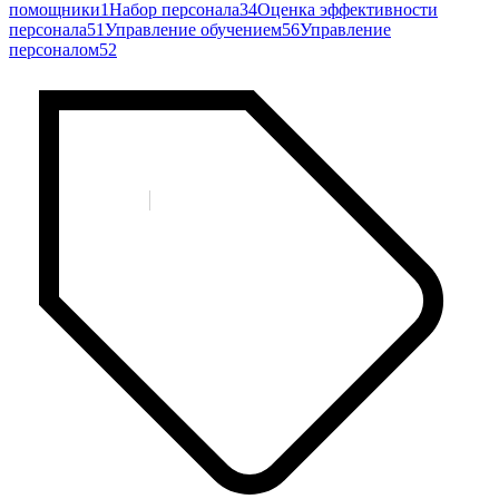
помощники
1
Набор персонала
34
Оценка эффективности
персонала
51
Управление обучением
56
Управление
персоналом
52