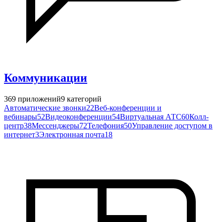
Коммуникации
369
приложений
9
категорий
Автоматические звонки
22
Веб-конференции и
вебинары
52
Видеоконференции
54
Виртуальная АТС
60
Колл-
центр
38
Мессенджеры
72
Телефония
50
Управление доступом в
интернет
3
Электронная почта
18