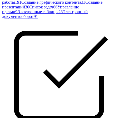
работы
191
Создание графического контента
33
Создание
презентаций
30
Список задач
66
Управление
идеями
9
Электронные таблицы
28
Электронный
документооборот
91