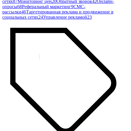
сетях
87
Мониторинг цен
20
Обратный звонок
42
Онлайн-
опросы
68
Реферальный маркетинг
9
СМС-
рассылки
46
Таргетированная реклама и продвижение в
социальных сетях
24
Управление рекламой
23