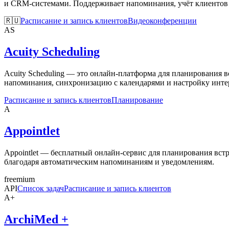
и CRM-системами. Поддерживает напоминания, учёт клиентов 
🇷🇺
Расписание и запись клиентов
Видеоконференции
AS
Acuity Scheduling
Acuity Scheduling — это онлайн-платформа для планирования в
напоминания, синхронизацию с календарями и настройку инте
Расписание и запись клиентов
Планирование
A
Appointlet
Appointlet — бесплатный онлайн-сервис для планирования вст
благодаря автоматическим напоминаниям и уведомлениям.
freemium
API
Список задач
Расписание и запись клиентов
A+
ArchiMed +