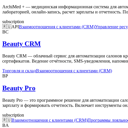
ArchiMed + — медицинская информационная система для автом
лабораторией, онлайн-запись, расчет зарплаты и отчетность.
subscription
🇷🇺
API
Взаимоотношения с клиентами (CRM)
Управление ресу
BC
Beauty CRM
Beauty CRM — облачный сервис для автоматизации салонов крас
сертификатов. Ведение отчётности, SMS-уведомления, напомин
Торговля и склад
Взаимоотношения с клиентами (CRM)
BP
Beauty Pro
Beauty Pro — это программное решение для автоматизации сало
зарплату и формировать отчетность. Включает инструменты он
subscription
🇷🇺
Взаимоотношения с клиентами (CRM)
Программы лояльно
BA