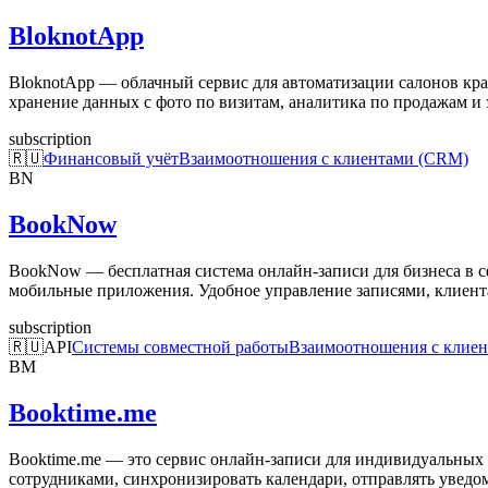
BloknotApp
BloknotApp — облачный сервис для автоматизации салонов кра
хранение данных с фото по визитам, аналитика по продажам и
subscription
🇷🇺
Финансовый учёт
Взаимоотношения с клиентами (CRM)
BN
BookNow
BookNow — бесплатная система онлайн-записи для бизнеса в сфе
мобильные приложения. Удобное управление записями, клиент
subscription
🇷🇺
API
Системы совместной работы
Взаимоотношения с клие
BM
Booktime.me
Booktime.me — это сервис онлайн-записи для индивидуальных 
сотрудниками, синхронизировать календари, отправлять уведом