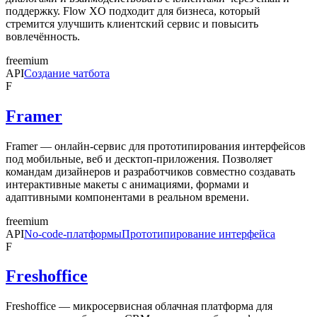
поддержку. Flow XO подходит для бизнеса, который
стремится улучшить клиентский сервис и повысить
вовлечённость.
freemium
API
Создание чатбота
F
Framer
Framer — онлайн-сервис для прототипирования интерфейсов
под мобильные, веб и десктоп-приложения. Позволяет
командам дизайнеров и разработчиков совместно создавать
интерактивные макеты с анимациями, формами и
адаптивными компонентами в реальном времени.
freemium
API
No-code-платформы
Прототипирование интерфейса
F
Freshoffice
Freshoffice — микросервисная облачная платформа для