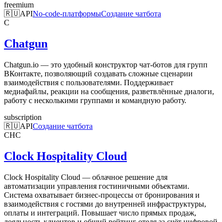
freemium
🇷🇺
API
No-code-платформы
Создание чатбота
C
Chatgun
Chatgun.io — это удобный конструктор чат-ботов для групп
ВКонтакте, позволяющий создавать сложные сценарии
взаимодействия с пользователями. Поддерживает
медиафайлы, реакции на сообщения, разветвлённые диалоги,
работу с несколькими группами и командную работу.
subscription
🇷🇺
API
Создание чатбота
CHC
Clock Hospitality Cloud
Clock Hospitality Cloud — облачное решение для
автоматизации управления гостиничными объектами.
Система охватывает бизнес-процессы от бронирования и
взаимодействия с гостями до внутренней инфраструктуры,
оплаты и интеграций. Повышает число прямых продаж,
лояльность клиентов и общий рейтинг отеля за счёт цифровой