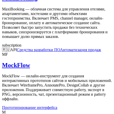
MaxiBooking — облачная система для управления отелями,
апартаментами, хостелами и другими объектами
гостеприимства. Включает PMS, channel manager, онлайн-
бронирование, оплату и автоматическое создание сайта.
Позволяет быстро запустить продажи без технических
навыков, синхронизируется с платформами бронирования и
повышает долю прямых заказов.
subscription
🇷🇺
API
Средства разработки ПО
Автоматизация продаж
MF
MockFlow
MockFlow — онлайн-инструмент для создания
интерактивных прототипов сайтов и мобильных приложений.
Включает WireframePro, AnnotatePro, DesignCollab и другие
приложения. Поддерживает совместную работу, экспорт в
PNG, версионность, чат, презентационный режим и работу
оффлайн.
Прототипирование интерфейса
M