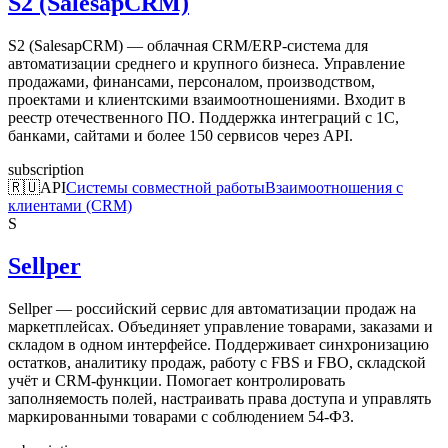
S2 (SalesapCRM)
S2 (SalesapCRM) — облачная CRM/ERP-система для
автоматизации среднего и крупного бизнеса. Управление
продажами, финансами, персоналом, производством,
проектами и клиентскими взаимоотношениями. Входит в
реестр отечественного ПО. Поддержка интеграций с 1С,
банками, сайтами и более 150 сервисов через API.
subscription
🇷🇺
API
Системы совместной работы
Взаимоотношения с
клиентами (CRM)
S
Sellper
Sellper — российский сервис для автоматизации продаж на
маркетплейсах. Объединяет управление товарами, заказами и
складом в одном интерфейсе. Поддерживает синхронизацию
остатков, аналитику продаж, работу с FBS и FBO, складской
учёт и CRM-функции. Помогает контролировать
заполняемость полей, настраивать права доступа и управлять
маркированными товарами с соблюдением 54-ФЗ.