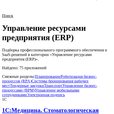
Поиск
Управление ресурсами
предприятия (ERP)
Подборка профессионального программного обеспечения и
SaaS-решений в категории «
Управление ресурсами
предприятия (ERP)
».
Найдено:
75
приложений
Смежные разделы:
Планирование
Роботизация бизнес-
процессов (RPA)
Системы бронирования рабочих
мест
Тендерные закупки
Транспорт
Управление бизнес-
процессами (BPM)
Управление мобильными
сотрудниками
Электронная подпись
1С
1С:Медицина. Стоматологическая