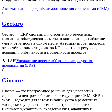
Поддерживает почасовое размещение и продажу койко-мест.
Автоматизация продаж
Взаимоотношения с клиентами (CRM)
G
Gectaro
Gectaro — ERP-система для строительно-ремонтных
компаний, объединяющая сметы, планирование, снабжение,
учёт и отчётность в одном месте. Автоматизирует процессы
от расчёта стоимости до актов КС и контроля ресурсов,
повышая прибыльность и прозрачность проектов.
🇷🇺
API
Управление проектом
Управление ресурсами
предприятия (ERP)
G
Gincore
Gincore — это программное решение для управления
сервисным центром, объединяющее функции CRM, ERP и
WMS. Подходит для автоматизации учёта в ремонтных
мастерских, управления сетью центров и логистики.
Включает бухгалтерию, складской учёт, аналитику и