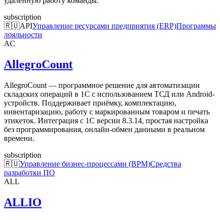
удалённую работу команды.
subscription
🇷🇺
API
Управление ресурсами предприятия (ERP)
Программы
лояльности
AC
AllegroCount
AllegroCount — программное решение для автоматизации
складских операций в 1С с использованием ТСД или Android-
устройств. Поддерживает приёмку, комплектацию,
инвентаризацию, работу с маркированным товаром и печать
этикеток. Интеграция с 1С версии 8.3.14, простая настройка
без программирования, онлайн-обмен данными в реальном
времени.
subscription
🇷🇺
Управление бизнес-процессами (BPM)
Средства
разработки ПО
ALL
ALLIO