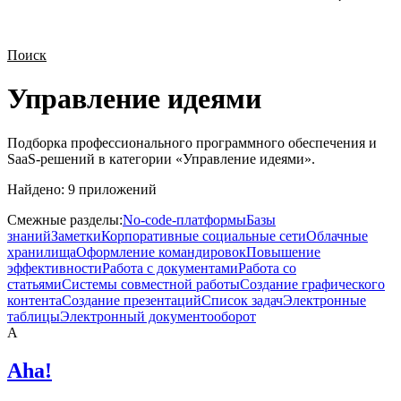
Поиск
Управление идеями
Подборка профессионального программного обеспечения и
SaaS-решений в категории «
Управление идеями
».
Найдено:
9
приложений
Смежные разделы:
No-code-платформы
Базы
знаний
Заметки
Корпоративные социальные сети
Облачные
хранилища
Оформление командировок
Повышение
эффективности
Работа с документами
Работа со
статьями
Системы совместной работы
Создание графического
контента
Создание презентаций
Список задач
Электронные
таблицы
Электронный документооборот
A
Aha!