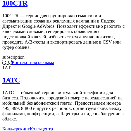
100CTR
100CTR — сервис для группировки семантики и
автоматизации создания рекламных кампаний в Яндекс
Директ и Google AdWords. Позволяет эффективно работать с
ключевыми словами, генерировать объявления с
подстановкой ключей, избегать статуса «мало показов»,
проводить A/B-тесты и экспортировать данные в CSV или
буфер обмена.
subscription
🇷🇺
Контекстная реклама
1АТ
1АТС
1АТС — облачный сервис виртуальной телефонии для
бизнеса. Подключите городской номер с переадресацией на
мобильный без абонентской платы. Предоставляем номера
495, 499, 8-800 и других регионов, организуем связь между
филиалами, конференции, call-центры и видеонаблюдение в
облаке.
Колл-трекинг
Колл-центр