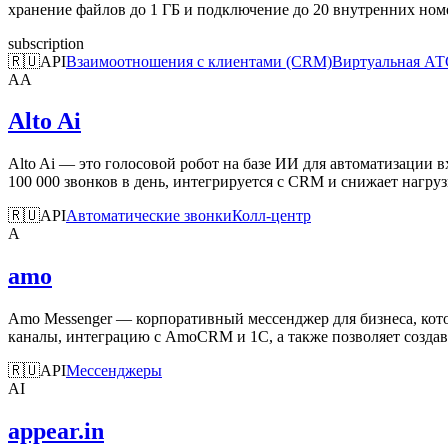
хранение файлов до 1 ГБ и подключение до 20 внутренних ном
subscription
🇷🇺
API
Взаимоотношения с клиентами (CRM)
Виртуальная АТ
AA
Alto Ai
Alto Ai — это голосовой робот на базе ИИ для автоматизации
100 000 звонков в день, интегрируется с CRM и снижает нагруз
🇷🇺
API
Автоматические звонки
Колл-центр
A
amo
Amo Messenger — корпоративный мессенджер для бизнеса, кот
каналы, интеграцию с AmoCRM и 1C, а также позволяет создава
🇷🇺
API
Мессенджеры
AI
appear.in