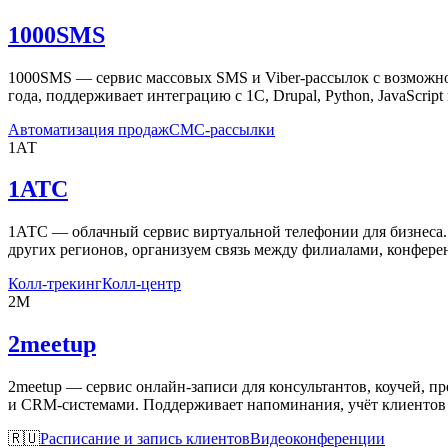
1000SMS
1000SMS — сервис массовых SMS и Viber-рассылок с возможнос
года, поддерживает интеграцию с 1С, Drupal, Python, JavaScrip
Автоматизация продаж
СМС-рассылки
1АТ
1АТС
1АТС — облачный сервис виртуальной телефонии для бизнеса. 
других регионов, организуем связь между филиалами, конферен
Колл-трекинг
Колл-центр
2M
2meetup
2meetup — сервис онлайн-записи для консультантов, коучей, п
и CRM-системами. Поддерживает напоминания, учёт клиентов 
🇷🇺
Расписание и запись клиентов
Видеоконференции