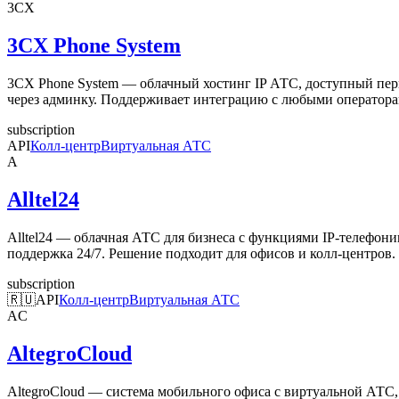
3CX
3CX Phone System
3CX Phone System — облачный хостинг IP АТС, доступный перв
через админку. Поддерживает интеграцию с любыми операторам
subscription
API
Колл-центр
Виртуальная АТС
A
Alltel24
Alltel24 — облачная АТС для бизнеса с функциями IP-телефон
поддержка 24/7. Решение подходит для офисов и колл-центров.
subscription
🇷🇺
API
Колл-центр
Виртуальная АТС
AC
AltegroCloud
AltegroCloud — система мобильного офиса с виртуальной АТС,