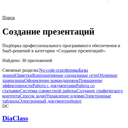
Поиск
Создание презентаций
Подборка профессионального программного обеспечения и
SaaS-решений в категории «
Создание презентаций
».
Найдено:
30
приложений
Смежные разделы:
No-code-платформы
Базы
знаний
Заметки
Корпоративные социальные сети
Облачные
хранилища
Оформление командировок
Повышение
эффективности
Работа с документами
Работа со
статьями
Системы совместной работы
Создание графического
контента
Список задач
Управление идеями
Электронные
таблицы
Электронный документооборот
DC
DiaClass