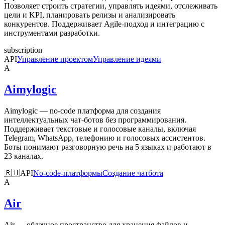
Позволяет строить стратегии, управлять идеями, отслеживать
цели и KPI, планировать релизы и анализировать
конкурентов. Поддерживает Agile-подход и интеграцию с
инструментами разработки.
subscription
API
Управление проектом
Управление идеями
A
Aimylogic
Aimylogic — no-code платформа для создания
интеллектуальных чат-ботов без программирования.
Поддерживает текстовые и голосовые каналы, включая
Telegram, WhatsApp, телефонию и голосовых ассистентов.
Боты понимают разговорную речь на 5 языках и работают в
23 каналах.
🇷🇺
API
No-code-платформы
Создание чатбота
A
Air
Air — облачное пространство для хранения файлов и