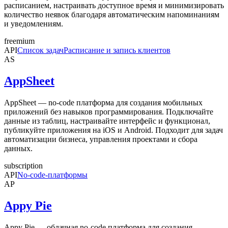
расписанием, настраивать доступное время и минимизировать
количество неявок благодаря автоматическим напоминаниям
и уведомлениям.
freemium
API
Список задач
Расписание и запись клиентов
AS
AppSheet
AppSheet — no-code платформа для создания мобильных
приложений без навыков программирования. Подключайте
данные из таблиц, настраивайте интерфейс и функционал,
публикуйте приложения на iOS и Android. Подходит для задач
автоматизации бизнеса, управления проектами и сбора
данных.
subscription
API
No-code-платформы
AP
Appy Pie
Appy Pie — облачная no-code платформа для создания