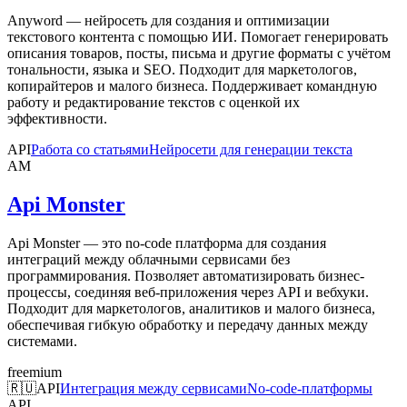
Anyword — нейросеть для создания и оптимизации
текстового контента с помощью ИИ. Помогает генерировать
описания товаров, посты, письма и другие форматы с учётом
тональности, языка и SEO. Подходит для маркетологов,
копирайтеров и малого бизнеса. Поддерживает командную
работу и редактирование текстов с оценкой их
эффективности.
API
Работа со статьями
Нейросети для генерации текста
AM
Api Monster
Api Monster — это no-code платформа для создания
интеграций между облачными сервисами без
программирования. Позволяет автоматизировать бизнес-
процессы, соединяя веб-приложения через API и вебхуки.
Подходит для маркетологов, аналитиков и малого бизнеса,
обеспечивая гибкую обработку и передачу данных между
системами.
freemium
🇷🇺
API
Интеграция между сервисами
No-code-платформы
API