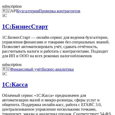
subscription
🇷🇺
API
Бухгалтерия
Проверка контрагентов
1С
1С:БизнесСтарт
1С:БизнесСтарт — онлайн-сервис для ведения бухгалтерии,
управления финансами и товарами без специальных знаний.
Позволяет автоматизировать учёт, сдавать отчётность,
рассчитывать налоги и работать с контрагентами. Подходит
для ИП и ООО на всех режимах налогообложения.
subscription
🇷🇺
Финансовый учёт
Бизнес-аналитика
1С
1С:Касса
Облачный сервис «1С:Касса» предназначен для
автоматизации малой и микро-розницы, сферы услуг и
общепита. Поддержка онлайн-касс, работа с ЕГАИС 3.0,
централизованное управление несколькими точками,
товароучет, заказы и аналитика продаж. Соответствует 54-ФЗ.