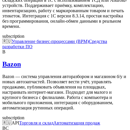
складских операций в 1С с использованием ТСД или Android-
устройств. Поддерживает приёмку, комплектацию,
инвентаризацию, работу с маркированным товаром и печать
этикеток. Интеграция с 1С версии 8.3.14, простая настройка
без программирования, онлайн-обмен данными в реальном
времени.
subscription
🇷🇺
Управление бизнес-процессами (BPM)
Средства
разработки ПО
B
Bazon
Bazon — система управления авторазбором и магазином б/у и
новых автозапчастей. Позволяет вести учёт, управлять
продажами, публиковать объявления на площадках,
настраивать интернет-магазин. Подходит для малого и
крупного бизнеса с филиалами. Работа с компьютера и
мобильного приложения, интеграция с оборудованием,
автоматизация рутинных операций.
subscription
🇷🇺
API
Торговля и склад
Автоматизация продаж
BC