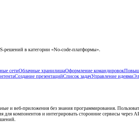
S-решений в категории «
No-code-платформы
».
ные сети
Облачные хранилища
Оформление командировок
Повыш
онтента
Создание презентаций
Список задач
Управление идеями
Эл
ьные и веб-приложения без знания программирования. Пользова
ия для компонентов и интегрировать сторонние сервисы через API
ешений.