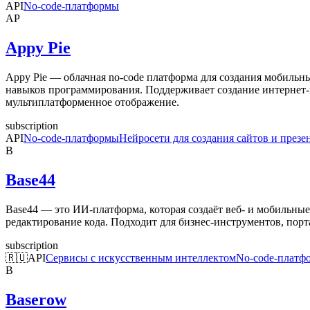
API
No-code-платформы
AP
Appy Pie
Appy Pie — облачная no-code платформа для создания мобильн
навыков программирования. Поддерживает создание интернет-
мультиплатформенное отображение.
subscription
API
No-code-платформы
Нейросети для создания сайтов и презе
B
Base44
Base44 — это ИИ-платформа, которая создаёт веб- и мобильны
редактирование кода. Подходит для бизнес-инструментов, порт
subscription
🇷🇺
API
Сервисы с искусственным интеллектом
No-code-платф
B
Baserow