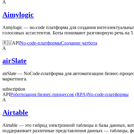
A
Aimylogic
Aimylogic — no-code платформа для создания интеллектуальны
голосовых ассистентов. Боты понимают разговорную речь на 5 
🇷🇺
API
No-code-платформы
Создание чатбота
A
airSlate
airSlate — NoCode-платформа для автоматизации бизнес-проце
маркетинга.
subscription
API
Роботизация бизнес-процессов (RPA)
No-code-платформы
A
Airtable
Airtable — это гибрид электронной таблицы и базы данных, к
поддерживает различные представления данных — таблицы, фо