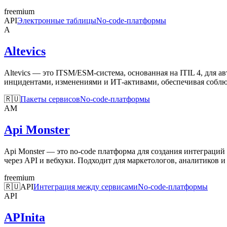
freemium
API
Электронные таблицы
No-code-платформы
A
Altevics
Altevics — это ITSM/ESM-система, основанная на ITIL 4, для 
инцидентами, изменениями и ИТ-активами, обеспечивая соблю
🇷🇺
Пакеты сервисов
No-code-платформы
AM
Api Monster
Api Monster — это no-code платформа для создания интеграци
через API и вебхуки. Подходит для маркетологов, аналитиков 
freemium
🇷🇺
API
Интеграция между сервисами
No-code-платформы
API
APInita