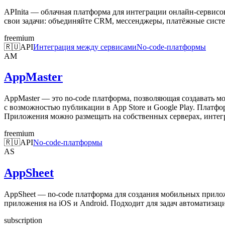
APInita — облачная платформа для интеграции онлайн-сервисо
свои задачи: объединяйте CRM, мессенджеры, платёжные систе
freemium
🇷🇺
API
Интеграция между сервисами
No-code-платформы
AM
AppMaster
AppMaster — это no-code платформа, позволяющая создавать 
с возможностью публикации в App Store и Google Play. Платфо
Приложения можно размещать на собственных серверах, интегр
freemium
🇷🇺
API
No-code-платформы
AS
AppSheet
AppSheet — no-code платформа для создания мобильных прило
приложения на iOS и Android. Подходит для задач автоматизац
subscription