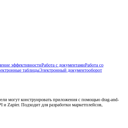
ение эффективности
Работа с документами
Работа со
ектронные таблицы
Электронный документооборот
тели могут конструировать приложения с помощью drag-and-
 и Zapier. Подходит для разработки маркетплейсов,