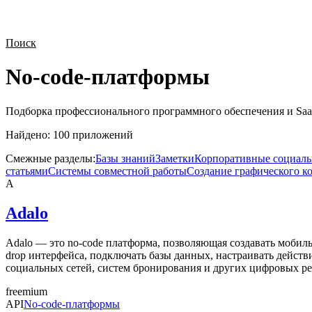
Поиск
No-code-платформы
Подборка профессионального программного обеспечения и Saa
Найдено:
100
приложений
Смежные разделы:
Базы знаний
Заметки
Корпоративные социаль
статьями
Системы совместной работы
Создание графического к
A
Adalo
Adalo — это no-code платформа, позволяющая создавать мобил
drop интерфейса, подключать базы данных, настраивать действ
социальных сетей, систем бронирования и других цифровых р
freemium
API
No-code-платформы