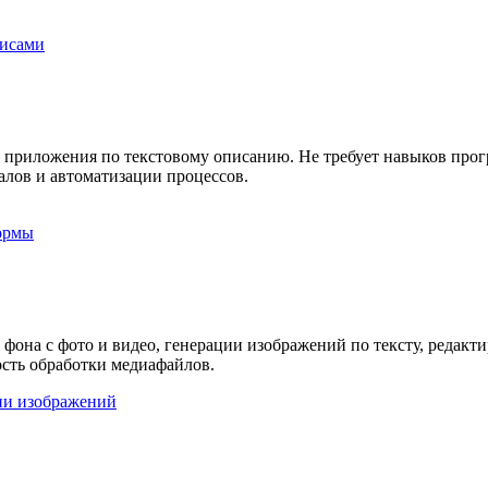
висами
е приложения по текстовому описанию. Не требует навыков про
алов и автоматизации процессов.
ормы
 фона с фото и видео, генерации изображений по тексту, редакт
ость обработки медиафайлов.
ии изображений