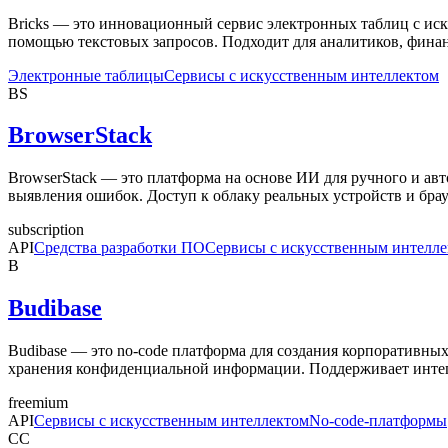
Bricks — это инновационный сервис электронных таблиц с иск
помощью текстовых запросов. Подходит для аналитиков, фина
Электронные таблицы
Сервисы с искусственным интеллектом
BS
BrowserStack
BrowserStack — это платформа на основе ИИ для ручного и ав
выявления ошибок. Доступ к облаку реальных устройств и брау
subscription
API
Средства разработки ПО
Сервисы с искусственным интелл
B
Budibase
Budibase — это no-code платформа для создания корпоративных
хранения конфиденциальной информации. Поддерживает интег
freemium
API
Сервисы с искусственным интеллектом
No-code-платформы
CC