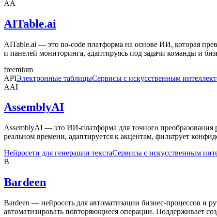
AA
AITable.ai
AITable.ai — это no-code платформа на основе ИИ, которая пре
и панелей мониторинга, адаптируясь под задачи команды и биз
freemium
API
Электронные таблицы
Сервисы с искусственным интеллек
AAI
AssemblyAI
AssemblyAI — это ИИ-платформа для точного преобразования ре
реальном времени, адаптируется к акцентам, фильтрует конфи
Нейросети для генерации текста
Сервисы с искусственным инт
B
Bardeen
Bardeen — нейросеть для автоматизации бизнес-процессов и ру
автоматизировать повторяющиеся операции. Поддерживает созд