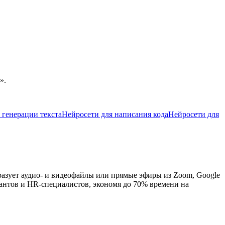
».
 генерации текста
Нейросети для написания кода
Нейросети для
азует аудио- и видеофайлы или прямые эфиры из Zoom, Google
тантов и HR-специалистов, экономя до 70% времени на