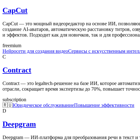
CapCut
CapCut — это мощный видеоредактор на основе ИИ, позволяющи
создание AI-аватаров, автоматическую расстановку титров, о
и эффектов. Подходит как для новичков, так и для профессиона
freemium
Нейросети для создания видео
Сервисы с искусственным интел
C
Contract
Contract — это legaltech-решение на базе ИИ, которое автомат
отрасли, сокращает время экспертизы до 70%, повышает точнос
subscription
🇷🇺
Юридическое обслуживание
Повышение эффективности
D
Deepgram
Deepgram — ИИ-платформа для преобразования речи в текст и те