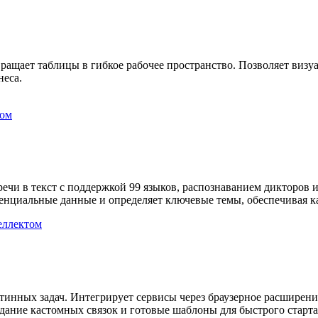
вращает таблицы в гибкое рабочее пространство. Позволяет визуа
неса.
том
чи в текст с поддержкой 99 языков, распознаванием дикторов и
денциальные данные и определяет ключевые темы, обеспечивая 
еллектом
тинных задач. Интегрирует сервисы через браузерное расширение
ание кастомных связок и готовые шаблоны для быстрого старта