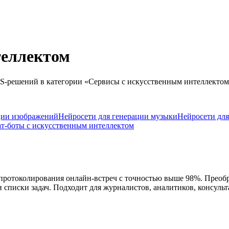
теллектом
S-решений в категории «
Сервисы с искусственным интеллектом
ции изображений
Нейросети для генерации музыки
Нейросети для
ат-боты с искусственным интеллектом
протоколирования онлайн-встреч с точностью выше 98%. Преобр
 списки задач. Подходит для журналистов, аналитиков, консуль