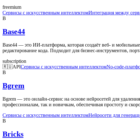
freemium
Сервисы с искусственным интеллектом
Интеграция между сер
B
Base44
Base44 — это ИИ-платформа, которая создаёт веб- и мобильны
редактирование кода. Подходит для бизнес-инструментов, порт
subscription
🇷🇺
API
Сервисы с искусственным интеллектом
No-code-платф
B
Bgrem
Bgrem — это онлайн-сервис на основе нейросетей для удаления
профессионалам, так и новичкам, обеспечивая простоту и скор
Сервисы с искусственным интеллектом
Нейросети для генерац
B
Bricks