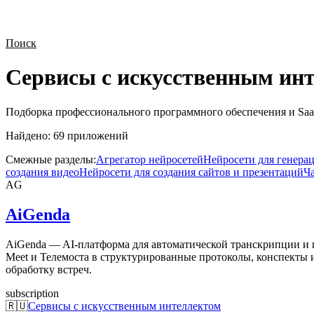
Поиск
Сервисы с искусственным ин
Подборка профессионального программного обеспечения и Saa
Найдено:
69
приложений
Смежные разделы:
Агрегатор нейросетей
Нейросети для генера
создания видео
Нейросети для создания сайтов и презентаций
Ч
AG
AiGenda
AiGenda — AI-платформа для автоматической транскрипции и 
Meet и Телемоста в структурированные протоколы, конспекты и
обработку встреч.
subscription
🇷🇺
Сервисы с искусственным интеллектом