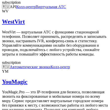
subscription
🇷🇺
API
Колл-центр
Виртуальная АТС
WV
WestVirt
WestVirt — виртуальная АТС с функциями стационарной
телефонии. Позволяет принимать, распределять и записывать
звонки, настраивать IVR, конференц-связь и статистику.
Управляйте коммуникациями онлайн без оборудования и
проводов, подключайтесь с любого устройства, снижайте
затраты и повышайте эффективность работы команды.
subscription
🇷🇺
Автоматические звонки
Колл-центр
YM
YouMagic
YouMagic.Pro — это IP-телефония для бизнеса, позволяющая
звонить на фиксированные и мобильные номера по всему
миру. Сервис предоставляет виртуальные городские номера
без привязки к месту, с возможностью работы из любого места
при наличии интернета. Подходит для компаний любого