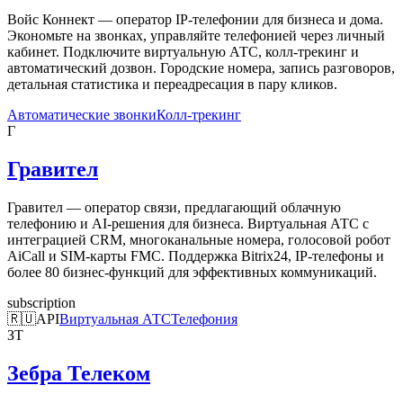
Войс Коннект — оператор IP-телефонии для бизнеса и дома.
Экономьте на звонках, управляйте телефонией через личный
кабинет. Подключите виртуальную АТС, колл-трекинг и
автоматический дозвон. Городские номера, запись разговоров,
детальная статистика и переадресация в пару кликов.
Автоматические звонки
Колл-трекинг
Г
Гравител
Гравител — оператор связи, предлагающий облачную
телефонию и AI-решения для бизнеса. Виртуальная АТС с
интеграцией CRM, многоканальные номера, голосовой робот
AiCall и SIM-карты FMC. Поддержка Bitrix24, IP-телефоны и
более 80 бизнес-функций для эффективных коммуникаций.
subscription
🇷🇺
API
Виртуальная АТС
Телефония
ЗТ
Зебра Телеком