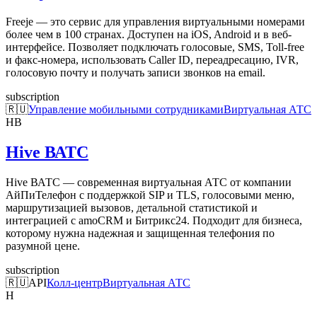
Freeje — это сервис для управления виртуальными номерами
более чем в 100 странах. Доступен на iOS, Android и в веб-
интерфейсе. Позволяет подключать голосовые, SMS, Toll-free
и факс-номера, использовать Caller ID, переадресацию, IVR,
голосовую почту и получать записи звонков на email.
subscription
🇷🇺
Управление мобильными сотрудниками
Виртуальная АТС
HВ
Hive ВАТС
Hive ВАТС — современная виртуальная АТС от компании
АйПиТелефон с поддержкой SIP и TLS, голосовыми меню,
маршрутизацией вызовов, детальной статистикой и
интеграцией с amoCRM и Битрикс24. Подходит для бизнеса,
которому нужна надежная и защищенная телефония по
разумной цене.
subscription
🇷🇺
API
Колл-центр
Виртуальная АТС
H