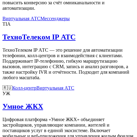
повысить конверсию за счёт омниканальности и
автоматизации.
Виртуальная АТС
Мессенджеры
ТIА
ТехноТелеком IP АТС
ТехноТелеком IP АТС — это решение для автоматизации
телефонии, колл-центров и взаимодействия с клиентами.
Поддерживает IP-телефонию, гибкую маршрутизацию
вызовов, интеграцию с CRM, запись и анализ разговоров, а
также настройку IVR и отчётности. Подходит для компаний
любого масштаба.
🇷🇺
Колл-центр
Виртуальная АТС
УЖ
Умное ЖКХ
Цифровая платформа «Умное ЖКХ» объединяет
застройщиков, управляющие компании, жителей и
поставщиков услуг в единой экосистеме. Включает
мобильные и веб-приложения для управления жилым фондом,