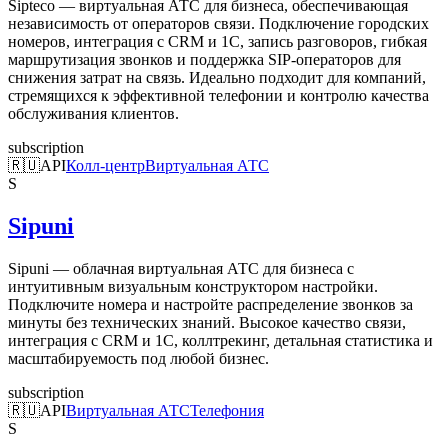
Sipteco — виртуальная АТС для бизнеса, обеспечивающая
независимость от операторов связи. Подключение городских
номеров, интеграция с CRM и 1С, запись разговоров, гибкая
маршрутизация звонков и поддержка SIP-операторов для
снижения затрат на связь. Идеально подходит для компаний,
стремящихся к эффективной телефонии и контролю качества
обслуживания клиентов.
subscription
🇷🇺
API
Колл-центр
Виртуальная АТС
S
Sipuni
Sipuni — облачная виртуальная АТС для бизнеса с
интуитивным визуальным конструктором настройки.
Подключите номера и настройте распределение звонков за
минуты без технических знаний. Высокое качество связи,
интеграция с CRM и 1С, коллтрекинг, детальная статистика и
масштабируемость под любой бизнес.
subscription
🇷🇺
API
Виртуальная АТС
Телефония
S