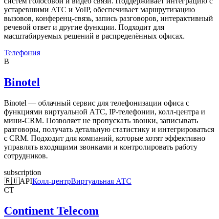
систем голосовой и видео связи. Поддерживает интеграцию с
устаревшими АТС и VoIP, обеспечивает маршрутизацию
вызовов, конференц-связь, запись разговоров, интерактивный
речевой ответ и другие функции. Подходит для
масштабируемых решений в распределённых офисах.
Телефония
B
Binotel
Binotel — облачный сервис для телефонизации офиса с
функциями виртуальной АТС, IP-телефонии, колл-центра и
мини-CRM. Позволяет не пропускать звонки, записывать
разговоры, получать детальную статистику и интегрироваться
с CRM. Подходит для компаний, которые хотят эффективно
управлять входящими звонками и контролировать работу
сотрудников.
subscription
🇷🇺
API
Колл-центр
Виртуальная АТС
CT
Continent Telecom