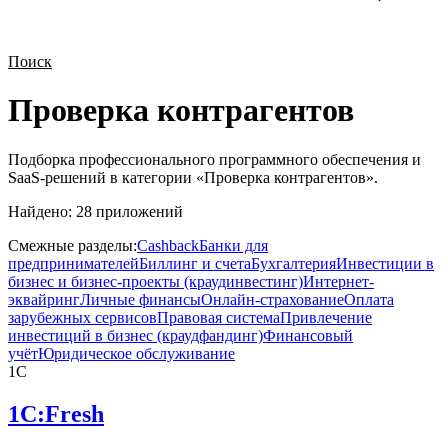
Поиск
Проверка контрагентов
Подборка профессионального программного обеспечения и
SaaS-решений в категории «
Проверка контрагентов
».
Найдено:
28
приложений
Смежные разделы:
Cashback
Банки для
предпринимателей
Биллинг и счета
Бухгалтерия
Инвестиции в
бизнес и бизнес-проекты (краудинвестинг)
Интернет-
эквайринг
Личные финансы
Онлайн-страхование
Оплата
зарубежных сервисов
Правовая система
Привлечение
инвестиций в бизнес (краудфандинг)
Финансовый
учёт
Юридическое обслуживание
1С
1C:Fresh