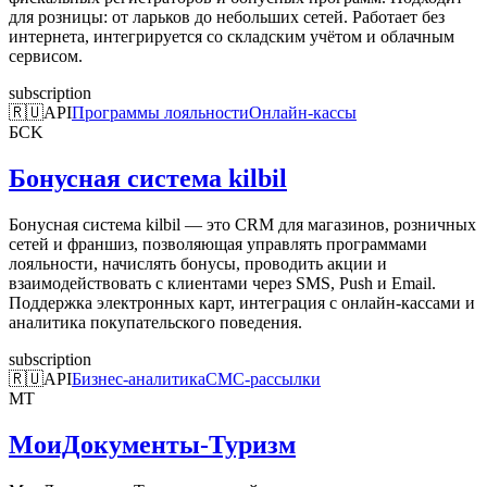
для розницы: от ларьков до небольших сетей. Работает без
интернета, интегрируется со складским учётом и облачным
сервисом.
subscription
🇷🇺
API
Программы лояльности
Онлайн-кассы
БСK
Бонусная система kilbil
Бонусная система kilbil — это CRM для магазинов, розничных
сетей и франшиз, позволяющая управлять программами
лояльности, начислять бонусы, проводить акции и
взаимодействовать с клиентами через SMS, Push и Email.
Поддержка электронных карт, интеграция с онлайн-кассами и
аналитика покупательского поведения.
subscription
🇷🇺
API
Бизнес-аналитика
СМС-рассылки
МТ
МоиДокументы-Туризм