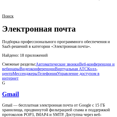
Поиск
Электронная почта
Подборка профессионального программного обеспечения и
SaaS-решений в категории «
Электронная почта
».
Найдено:
18
приложений
Смежные разделы:
Автоматические звонки
Веб-конференции и
вебинары
Видеоконференции
Виртуальная АТС
Колл-
центр
Мессенджеры
Телефония
Управление доступом в
интернет
G
Gmail
Gmail — бесплатная электронная почта от Google с 15 ГБ
хранилища, продвинутой фильтрацией спама и поддержкой
протоколов POP3, IMAP4 и SMTP. Доступна через веб-