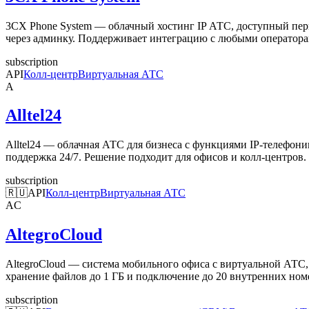
3CX Phone System — облачный хостинг IP АТС, доступный перв
через админку. Поддерживает интеграцию с любыми операторам
subscription
API
Колл-центр
Виртуальная АТС
A
Alltel24
Alltel24 — облачная АТС для бизнеса с функциями IP-телефон
поддержка 24/7. Решение подходит для офисов и колл-центров.
subscription
🇷🇺
API
Колл-центр
Виртуальная АТС
AC
AltegroCloud
AltegroCloud — система мобильного офиса с виртуальной АТС,
хранение файлов до 1 ГБ и подключение до 20 внутренних ном
subscription