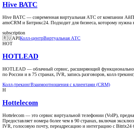
Hive ВАТС
Hive ВАТС — современная виртуальная АТС от компании АйПиТ
amoCRM и Битрикс24. Подходит для бизнеса, которому нужна 
subscription
🇷🇺
API
Колл-центр
Виртуальная АТС
HOT
HOTLEAD
HOTLEAD — облачный сервис, расширяющий функциональность т
по России и в 75 странах, IVR, запись разговоров, колл-трекин
Колл-трекинг
Взаимоотношения с клиентами (CRM)
H
Hottelecom
Hottelecom — это сервис виртуальной телефонии (VoIP), предна
Предоставляет номера более чем в 90 странах, включая экскл
IVR, голосовую почту, переадресацию и интеграцию с Bitrix24 