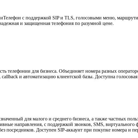
елефон с поддержкой SIP и TLS, голосовыми меню, маршрутиза
надежная и защищенная телефония по разумной цене.
елефонии для бизнеса. Объединяет номера разных операторов 
г, callback и автоматизацию клиентской базы. Доступна голосова
значенный для малого и среднего бизнеса, а также частных поль
юзивные направления, с поддержкой звонков, SMS, виртуальног
без посредников. Доступен SIP-аккаунт при покупке номера и пе