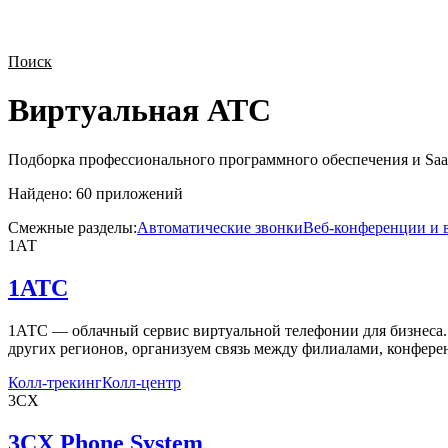
Поиск
Виртуальная АТС
Подборка профессионального программного обеспечения и Saa
Найдено:
60
приложений
Смежные разделы:
Автоматические звонки
Веб-конференции и 
1АТ
1АТС
1АТС — облачный сервис виртуальной телефонии для бизнеса. 
других регионов, организуем связь между филиалами, конферен
Колл-трекинг
Колл-центр
3CX
3CX Phone System