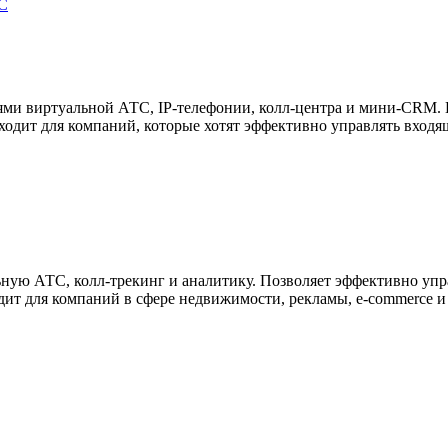
С
ями виртуальной АТС, IP-телефонии, колл-центра и мини-CRM. П
ходит для компаний, которые хотят эффективно управлять входя
ьную АТС, колл-трекинг и аналитику. Позволяет эффективно уп
ит для компаний в сфере недвижимости, рекламы, e-commerce и д