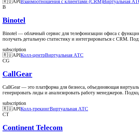
🇷🇺
API
Взаимоотношения с клиентами (CRM)
Виртуальная АТ
B
Binotel
Binotel — облачный сервис для телефонизации офиса с функци
получать детальную статистику и интегрироваться с CRM. Под
subscription
🇷🇺
API
Колл-центр
Виртуальная АТС
CG
CallGear
CallGear — это платформа для бизнеса, объединяющая виртуал
генерировать лиды и анализировать работу менеджеров. Подход
subscription
🇷🇺
API
Колл-трекинг
Виртуальная АТС
CT
Continent Telecom