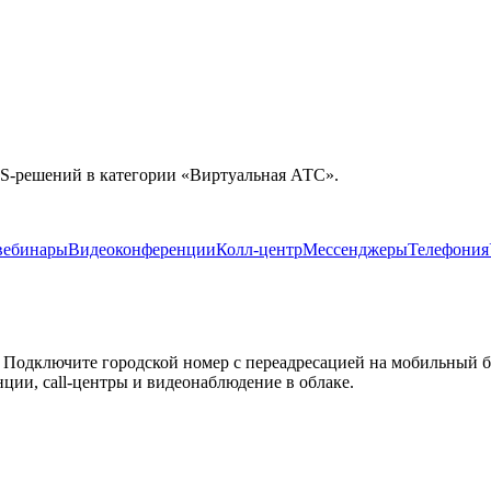
S-решений в категории «
Виртуальная АТС
».
вебинары
Видеоконференции
Колл-центр
Мессенджеры
Телефония
Подключите городской номер с переадресацией на мобильный без
ции, call-центры и видеонаблюдение в облаке.