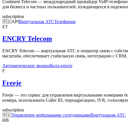
Continent Telecom — международный провайдер VoIP-телефонии
для бизнеса и частных пользователей, нуждающихся в надежной
subscription
🇷🇺
API
Виртуальная АТС
Телефония
ET
ENCRY Telecom
ENCRY Telecom — виртуальная АТС и оператор связи с собствен
масштаба, обеспечивает стабильную связь, интеграцию с CRM, 
Автоматические звонки
Колл-центр
F
Freeje
Freeje — это сервис для управления виртуальными номерами бол
номера, использовать Caller ID, переадресацию, IVR, голосовую
subscription
🇷🇺
Управление мобильными сотрудниками
Виртуальная АТС
HВ