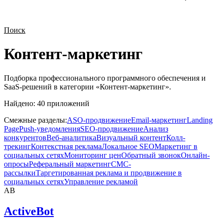
Поиск
Контент-маркетинг
Подборка профессионального программного обеспечения и
SaaS-решений в категории «
Контент-маркетинг
».
Найдено:
40
приложений
Смежные разделы:
ASO-продвижение
Email-маркетинг
Landing
Page
Push-уведомления
SEO-продвижение
Анализ
конкурентов
Веб-аналитика
Визуальный контент
Колл-
трекинг
Контекстная реклама
Локальное SEO
Маркетинг в
социальных сетях
Мониторинг цен
Обратный звонок
Онлайн-
опросы
Реферальный маркетинг
СМС-
рассылки
Таргетированная реклама и продвижение в
социальных сетях
Управление рекламой
AB
ActiveBot