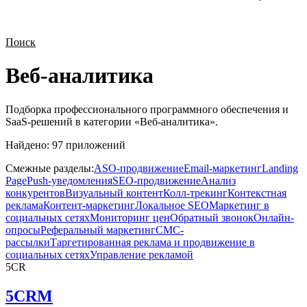
Поиск
Веб-аналитика
Подборка профессионального программного обеспечения и
SaaS-решений в категории «
Веб-аналитика
».
Найдено:
97
приложений
Смежные разделы:
ASO-продвижение
Email-маркетинг
Landing
Page
Push-уведомления
SEO-продвижение
Анализ
конкурентов
Визуальный контент
Колл-трекинг
Контекстная
реклама
Контент-маркетинг
Локальное SEO
Маркетинг в
социальных сетях
Мониторинг цен
Обратный звонок
Онлайн-
опросы
Реферальный маркетинг
СМС-
рассылки
Таргетированная реклама и продвижение в
социальных сетях
Управление рекламой
5CR
5CRM