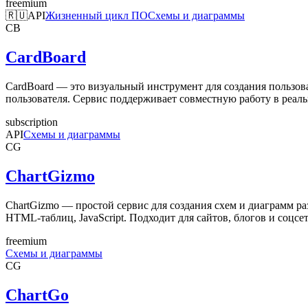
freemium
🇷🇺
API
Жизненный цикл ПО
Схемы и диаграммы
CB
CardBoard
CardBoard — это визуальный инструмент для создания пользов
пользователя. Сервис поддерживает совместную работу в реальн
subscription
API
Схемы и диаграммы
CG
ChartGizmo
ChartGizmo — простой сервис для создания схем и диаграмм ра
HTML-таблиц, JavaScript. Подходит для сайтов, блогов и соцсет
freemium
Схемы и диаграммы
CG
ChartGo