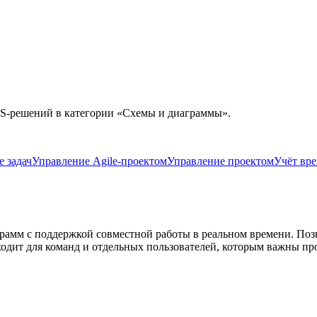
S-решений в категории «
Схемы и диаграммы
».
 задач
Управление Agile-проектом
Управление проектом
Учёт вр
аграмм с поддержкой совместной работы в реальном времени. По
ходит для команд и отдельных пользователей, которым важны пр