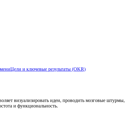
емени
Цели и ключевые результаты (OKR)
зволяет визуализировать идеи, проводить мозговые штурмы,
остота и функциональность.