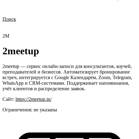
Поиск
Нужна демонстрация
Стоимость лицензий
Стоимость внедрения
Нужна поддержка по продукту
2M
2meetup
2meetup — сервис онлайн-записи для консультантов, коучей,
преподавателей и бизнесов. Автоматизирует бронирование
встреч, интегрируется с Google Календарём, Zoom, Telegram,
WhatsApp и CRM-системами. Поддерживает напоминания,
учёт клиентов и распределение заявок.
Сайт:
https://2meetup.in/
Ограничения:
не указаны