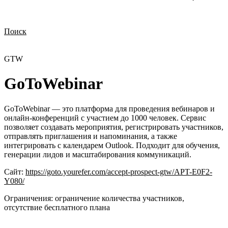
Поиск
Нужна демонстрация
Стоимость лицензий
Стоимость внедрения
Нужна поддержка по продукту
GTW
GoToWebinar
GoToWebinar — это платформа для проведения вебинаров и
онлайн-конференций с участием до 1000 человек. Сервис
позволяет создавать мероприятия, регистрировать участников,
отправлять приглашения и напоминания, а также
интегрировать с календарем Outlook. Подходит для обучения,
генерации лидов и масштабирования коммуникаций.
Сайт:
https://goto.yourefer.com/accept-prospect-gtw/APT-E0F2-
Y080/
Ограничения:
ограничение количества участников,
отсутствие бесплатного плана