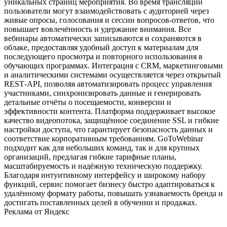
уникальных страниц мероприятия. Во время трансляции
пользователи могут взаимодействовать с аудиторией через
живые опросы, голосования и сессии вопросов‑ответов, что
повышает вовлечённость и удержание внимания. Все
вебинары автоматически записываются и сохраняются в
облаке, предоставляя удобный доступ к материалам для
последующего просмотра и повторного использования в
обучающих программах. Интеграция с CRM, маркетинговыми
и аналитическими системами осуществляется через открытый
REST‑API, позволяя автоматизировать процесс управления
участниками, синхронизировать данные и генерировать
детальные отчёты о посещаемости, конверсии и
эффективности контента. Платформа поддерживает высокое
качество видеопотока, защищённое соединение SSL и гибкие
настройки доступа, что гарантирует безопасность данных и
соответствие корпоративным требованиям. GoToWebinar
подходит как для небольших команд, так и для крупных
организаций, предлагая гибкие тарифные планы,
масштабируемость и надёжную техническую поддержку.
Благодаря интуитивному интерфейсу и широкому набору
функций, сервис помогает бизнесу быстро адаптироваться к
удалённому формату работы, повышать узнаваемость бренда и
достигать поставленных целей в обучении и продажах.
Реклама от Яндекс