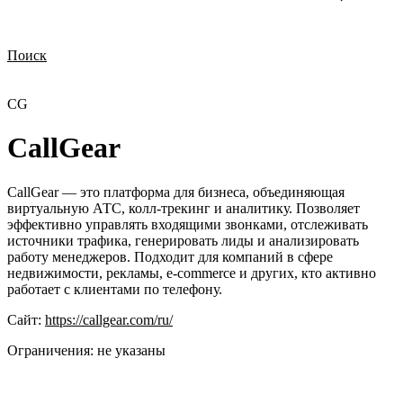
Поиск
Нужна демонстрация
Стоимость лицензий
Стоимость внедрения
Нужна поддержка по продукту
CG
CallGear
CallGear — это платформа для бизнеса, объединяющая
виртуальную АТС, колл-трекинг и аналитику. Позволяет
эффективно управлять входящими звонками, отслеживать
источники трафика, генерировать лиды и анализировать
работу менеджеров. Подходит для компаний в сфере
недвижимости, рекламы, e-commerce и других, кто активно
работает с клиентами по телефону.
Сайт:
https://callgear.com/ru/
Ограничения:
не указаны