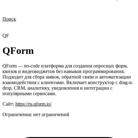
Поиск
Нужна демонстрация
Стоимость лицензий
Стоимость внедрения
Нужна поддержка по продукту
QF
QForm
QForm — no-code платформа для создания опросных форм,
квизов и видеовиджетов без навыков программирования.
Подходит для сбора заявок, обратной связи и автоматизации
взаимодействия с клиентами. Включает конструктор с drag-n-
drop, CRM, аналитику, уведомления и интеграции с
популярными сервисами.
Сайт:
https://ru.qform.io/
Ограничения:
нет ограничений