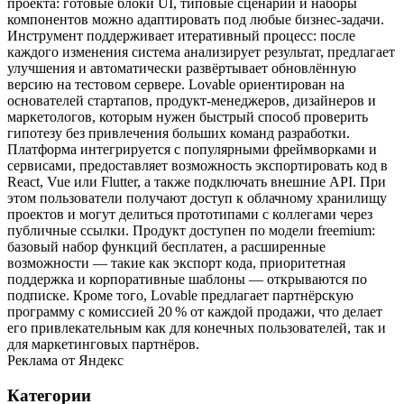
проекта: готовые блоки UI, типовые сценарии и наборы
компонентов можно адаптировать под любые бизнес‑задачи.
Инструмент поддерживает итеративный процесс: после
каждого изменения система анализирует результат, предлагает
улучшения и автоматически развёртывает обновлённую
версию на тестовом сервере. Lovable ориентирован на
основателей стартапов, продукт‑менеджеров, дизайнеров и
маркетологов, которым нужен быстрый способ проверить
гипотезу без привлечения больших команд разработки.
Платформа интегрируется с популярными фреймворками и
сервисами, предоставляет возможность экспортировать код в
React, Vue или Flutter, а также подключать внешние API. При
этом пользователи получают доступ к облачному хранилищу
проектов и могут делиться прототипами с коллегами через
публичные ссылки. Продукт доступен по модели freemium:
базовый набор функций бесплатен, а расширенные
возможности — такие как экспорт кода, приоритетная
поддержка и корпоративные шаблоны — открываются по
подписке. Кроме того, Lovable предлагает партнёрскую
программу с комиссией 20 % от каждой продажи, что делает
его привлекательным как для конечных пользователей, так и
для маркетинговых партнёров.
Реклама от Яндекс
Категории