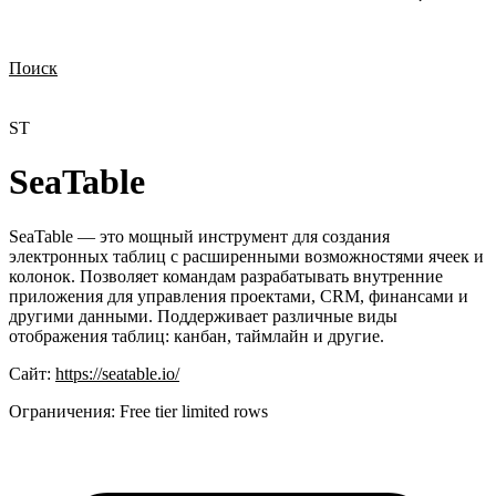
Поиск
Нужна демонстрация
Стоимость лицензий
Стоимость внедрения
Нужна поддержка по продукту
ST
SeaTable
SeaTable — это мощный инструмент для создания
электронных таблиц с расширенными возможностями ячеек и
колонок. Позволяет командам разрабатывать внутренние
приложения для управления проектами, CRM, финансами и
другими данными. Поддерживает различные виды
отображения таблиц: канбан, таймлайн и другие.
Сайт:
https://seatable.io/
Ограничения:
Free tier limited rows