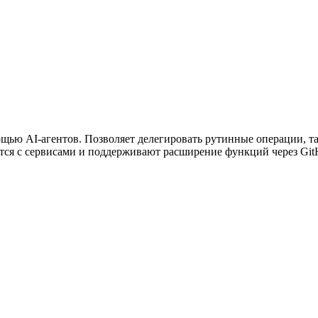
ужна поддержка по продукту
щью AI-агентов. Позволяет делегировать рутинные операции, та
тся с сервисами и поддерживают расширение функций через Gi