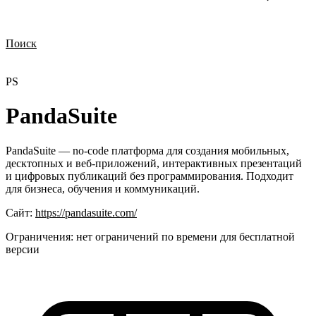
Поиск
Нужна демонстрация
Стоимость лицензий
Стоимость внедрения
Нужна поддержка по продукту
PS
PandaSuite
PandaSuite — no-code платформа для создания мобильных,
десктопных и веб-приложений, интерактивных презентаций
и цифровых публикаций без программирования. Подходит
для бизнеса, обучения и коммуникаций.
Сайт:
https://pandasuite.com/
Ограничения:
нет ограничений по времени для бесплатной
версии