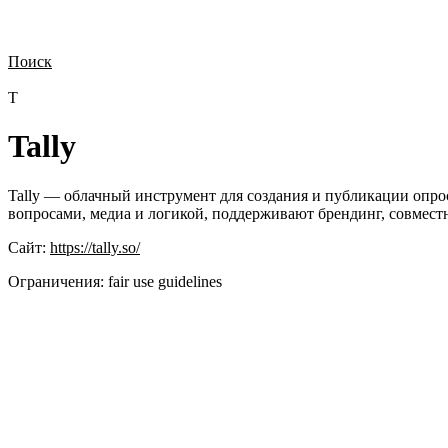
Поиск
Нужна демонстрация
Стоимость лицензий
Стоимость внедрения
Н
T
Tally
Tally — облачный инструмент для создания и публикации опро
вопросами, медиа и логикой, поддерживают брендинг, совместну
Сайт:
https://tally.so/
Ограничения:
fair use guidelines