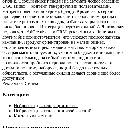
отклик. Особый акцент сделан на автоматическое создание
UGC‑видео — контент, генерируемый пользователями,
который повышает доверие к бренду. Кроме того, сервис
проверяет соответствие объявлений требованиям бренда и
политике рекламных площадок, избавляя маркетологов от
риска блокировок. Интеграция через открытый API позволяет
подключать AdCreative.ai к CRM, рекламным кабинетам и
другим бизнес‑инструментам, что ускоряет процесс запуска
кампаний. Продукт ориентирован на малый бизнес,
онлайн‑магазины и рекламные агентства, которым важна
быстрая масштабируемость, экономия бюджета и повышение
конверсии. Благодаря гибкой системе подписки и
возможности пробного периода пользователи получают
доступ к полному набору функций без долгосрочных
обязательств, а регулярные скидки делают сервис ещё более
доступным.
Реклама от Яндекс
Категории
Нейросети для генерации текста
Нейросети для генерации изображений
Контент-маркетинг
Похожие приложения