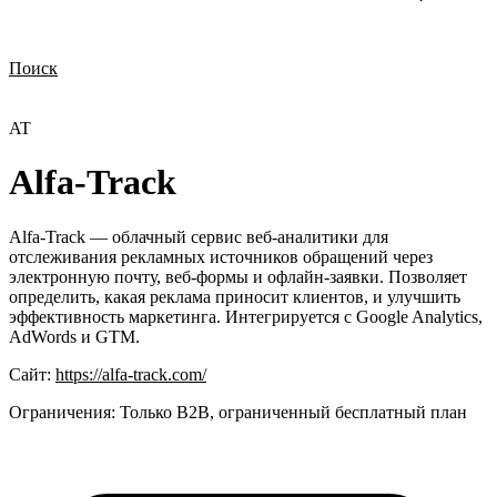
Поиск
Нужна демонстрация
Стоимость лицензий
Стоимость внедрения
Нужна поддержка по продукту
AT
Alfa-Track
Alfa-Track — облачный сервис веб-аналитики для
отслеживания рекламных источников обращений через
электронную почту, веб-формы и офлайн-заявки. Позволяет
определить, какая реклама приносит клиентов, и улучшить
эффективность маркетинга. Интегрируется с Google Analytics,
AdWords и GTM.
Сайт:
https://alfa-track.com/
Ограничения:
Только B2B, ограниченный бесплатный план