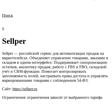
Поиск
Нужна демонстрация
Стоимость лицензий
Стоимость внедрения
Нужна поддержка по продукту
S
Sellper
Sellper — российский сервис для автоматизации продаж на
маркетплейсах. Объединяет управление товарами, заказами и
складом в одном интерфейсе. Поддерживает синхронизацию
остатков, аналитику продаж, работу с FBS и FBO, складской
учёт и CRM-функции. Помогает контролировать
заполняемость полей, настраивать права доступа и управлять
маркированными товарами с соблюдением 54-ФЗ.
Сайт:
https://sellper.ru
Ограничения:
ограничения зависят от выбранного тарифа