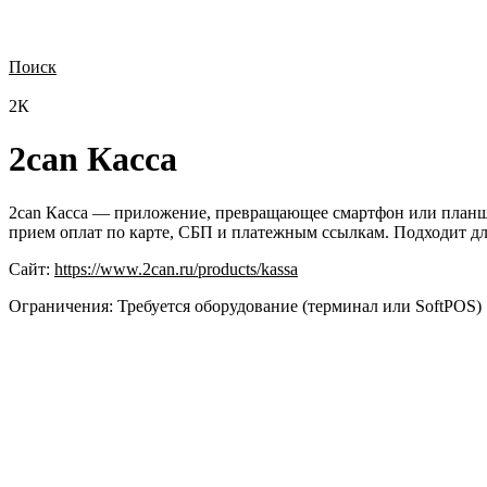
Поиск
Нужна демонстрация
Стоимость лицензий
Стоимость внедрения
Н
2К
2can Касса
2can Касса — приложение, превращающее смартфон или планшет
прием оплат по карте, СБП и платежным ссылкам. Подходит дл
Сайт:
https://www.2can.ru/products/kassa
Ограничения:
Требуется оборудование (терминал или SoftPOS)