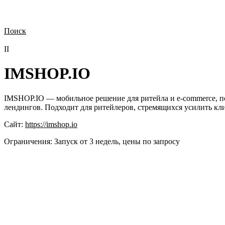
Поиск
Нужна демонстрация
Стоимость лицензий
Стоимость внедрения
Н
II
IMSHOP.IO
IMSHOP.IO — мобильное решение для ритейла и e-commerce, п
лендингов. Подходит для ритейлеров, стремящихся усилить кл
Сайт:
https://imshop.io
Ограничения:
Запуск от 3 недель, цены по запросу