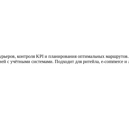
ужна поддержка по продукту
урьеров, контроля KPI и планирования оптимальных маршрутов. П
ией с учётными системами. Подходит для ритейла, e-commerce и