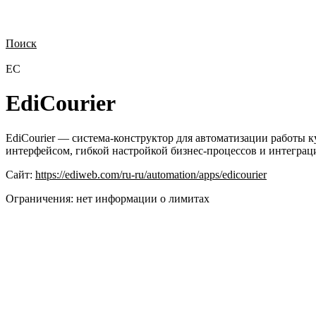
Поиск
Нужна демонстрация
Стоимость лицензий
Стоимость внедрения
Н
EC
EdiCourier
EdiCourier — система-конструктор для автоматизации работы к
интерфейсом, гибкой настройкой бизнес-процессов и интеграц
Сайт:
https://ediweb.com/ru-ru/automation/apps/edicourier
Ограничения:
нет информации о лимитах