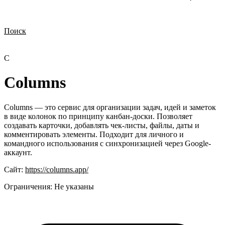
Поиск
Нужна демонстрация
Стоимость лицензий
Стоимость внедрения
Нужна поддержка по продукту
C
Columns
Columns — это сервис для организации задач, идей и заметок
в виде колонок по принципу канбан-доски. Позволяет
создавать карточки, добавлять чек-листы, файлы, даты и
комментировать элементы. Подходит для личного и
командного использования с синхронизацией через Google-
аккаунт.
Сайт:
https://columns.app/
Ограничения:
Не указаны