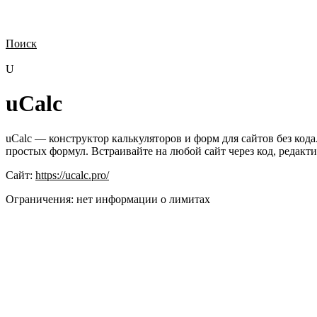
Поиск
Нужна демонстрация
Стоимость лицензий
Стоимость внедрения
Н
U
uCalc
uCalc — конструктор калькуляторов и форм для сайтов без код
простых формул. Встраивайте на любой сайт через код, редакти
Сайт:
https://ucalc.pro/
Ограничения:
нет информации о лимитах