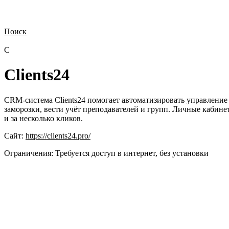
Поиск
Нужна демонстрация
Стоимость лицензий
Стоимость внедрения
Н
C
Clients24
CRM-система Clients24 помогает автоматизировать управление 
заморозки, вести учёт преподавателей и групп. Личные кабине
и за несколько кликов.
Сайт:
https://clients24.pro/
Ограничения:
Требуется доступ в интернет, без установки