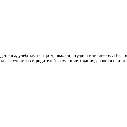
ужна поддержка по продукту
детским, учебным центром, школой, студией или клубом. Позвол
ты для учеников и родителей, домашние задания, аналитика и ин