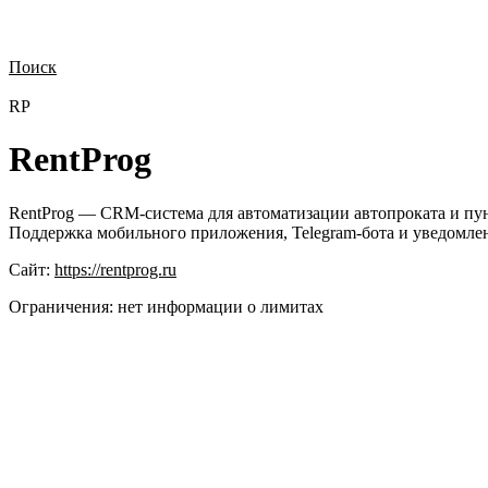
Поиск
Нужна демонстрация
Стоимость лицензий
Стоимость внедрения
Н
RP
RentProg
RentProg — CRM-система для автоматизации автопроката и пу
Поддержка мобильного приложения, Telegram-бота и уведомлен
Сайт:
https://rentprog.ru
Ограничения:
нет информации о лимитах