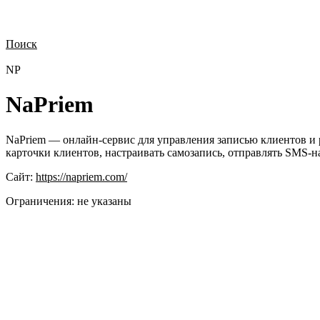
Поиск
Нужна демонстрация
Стоимость лицензий
Стоимость внедрения
Н
NP
NaPriem
NaPriem — онлайн-сервис для управления записью клиентов и р
карточки клиентов, настраивать самозапись, отправлять SMS-
Сайт:
https://napriem.com/
Ограничения:
не указаны