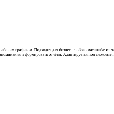
ужна поддержка по продукту
абочим графиком. Подходит для бизнеса любого масштаба: от ча
напоминания и формировать отчёты. Адаптируется под сложные 