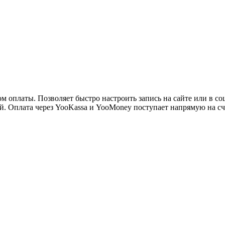
ужна поддержка по продукту
оплаты. Позволяет быстро настроить запись на сайте или в соц
й. Оплата через YooKassa и YooMoney поступает напрямую на сч