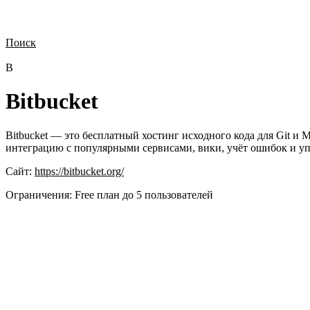
Поиск
Нужна демонстрация
Стоимость лицензий
Стоимость внедрения
Н
B
Bitbucket
Bitbucket — это бесплатный хостинг исходного кода для Git и
интеграцию с популярными сервисами, вики, учёт ошибок и упр
Сайт:
https://bitbucket.org/
Ограничения:
Free план до 5 пользователей