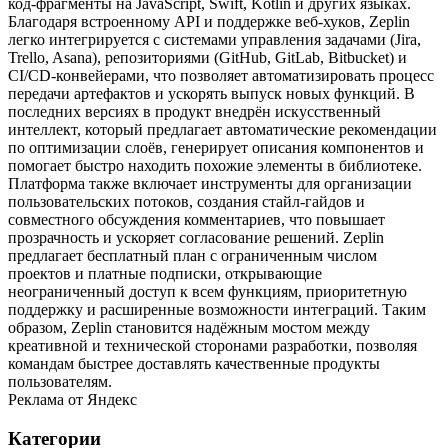
код‑фрагменты на JavaScript, Swift, Kotlin и других языках.
Благодаря встроенному API и поддержке веб‑хуков, Zeplin
легко интегрируется с системами управления задачами (Jira,
Trello, Asana), репозиториями (GitHub, GitLab, Bitbucket) и
CI/CD‑конвейерами, что позволяет автоматизировать процесс
передачи артефактов и ускорять выпуск новых функций. В
последних версиях в продукт внедрён искусственный
интеллект, который предлагает автоматические рекомендации
по оптимизации слоёв, генерирует описания компонентов и
помогает быстро находить похожие элементы в библиотеке.
Платформа также включает инструменты для организации
пользовательских потоков, создания стайл‑гайдов и
совместного обсуждения комментариев, что повышает
прозрачность и ускоряет согласование решений. Zeplin
предлагает бесплатный план с ограниченным числом
проектов и платные подписки, открывающие
неограниченный доступ к всем функциям, приоритетную
поддержку и расширенные возможности интеграций. Таким
образом, Zeplin становится надёжным мостом между
креативной и технической сторонами разработки, позволяя
командам быстрее доставлять качественные продукты
пользователям.
Реклама от Яндекс
Категории