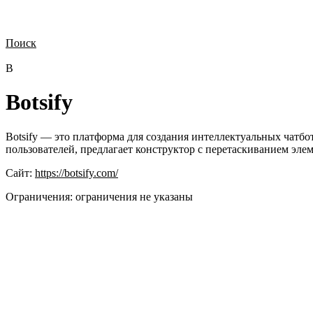
Поиск
Нужна демонстрация
Стоимость лицензий
Стоимость внедрения
Н
B
Botsify
Botsify — это платформа для создания интеллектуальных чатбо
пользователей, предлагает конструктор с перетаскиванием эле
Сайт:
https://botsify.com/
Ограничения:
ограничения не указаны