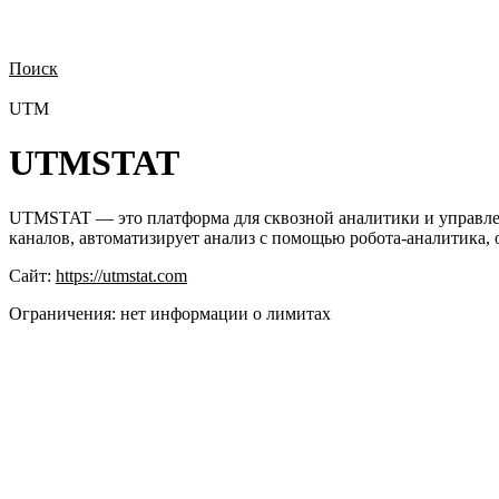
Поиск
Нужна демонстрация
Стоимость лицензий
Стоимость внедрения
Н
UTM
UTMSTAT
UTMSTAT — это платформа для сквозной аналитики и управлени
каналов, автоматизирует анализ с помощью робота-аналитика,
Сайт:
https://utmstat.com
Ограничения:
нет информации о лимитах