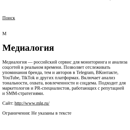
Поиск
Нужна демонстрация
Стоимость лицензий
Стоимость внедрения
Нужна поддержка по продукту
М
Медиалогия
Медиалогия — российский сервис для мониторинга и анализа
соцсетей в реальном времени. Позволяет отслеживать
упоминания бренда, тем и авторов в Telegram, ВКонтакте,
YouTube, TikTok и других платформах. Включает анализ
тональности, охвата, вовлеченности и соцдема. Подходит для
маркетологов и PR-специалистов, работающих с репутацией
и SMM-стратегиями.
Сайт:
http://www.mlg.ru/
Ограничения:
Не указаны в тексте