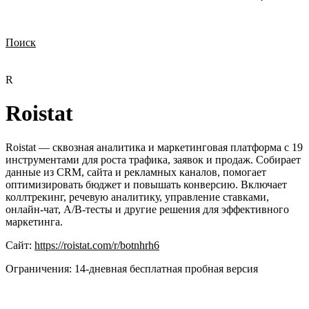
Поиск
Нужна демонстрация
Стоимость лицензий
Стоимость внедрения
Нужна поддержка по продукту
R
Roistat
Roistat — сквозная аналитика и маркетинговая платформа с 19
инструментами для роста трафика, заявок и продаж. Собирает
данные из CRM, сайта и рекламных каналов, помогает
оптимизировать бюджет и повышать конверсию. Включает
коллтрекинг, речевую аналитику, управление ставками,
онлайн-чат, A/B-тесты и другие решения для эффективного
маркетинга.
Сайт:
https://roistat.com/r/botnhrh6
Ограничения:
14‑дневная бесплатная пробная версия