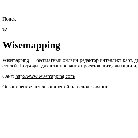
Поиск
Нужна демонстрация
Стоимость лицензий
Стоимость внедрения
Н
W
Wisemapping
Wisemapping — бесплатный онлайн-редактор интеллект-карт, ди
стилей. Подходит для планирования проектов, визуализации и
Сайт:
http://www.wisemapping.com/
Ограничения:
нет ограничений на использование