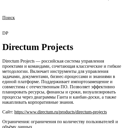
Поиск
Нужна демонстрация
Стоимость лицензий
Стоимость внедрения
Нужна поддержка по продукту
DP
Directum Projects
Directum Projects — российская система управления
проектами и командами, сочетающая классические и гибкие
методологии. Включает инструменты для управления
задачами, документами, бизнес-процессами и знаниями в
единой платформе. Поддерживает импортозамещение и
совместима с отечественным ПО. Позволяет эффективно
планировать ресурсы, финансы и сроки, визуализировать
процессы через диаграммы Ганта и канбан-доски, а также
накапливать корпоративные знания.
Сайт:
https://www.directum.ru/products/directum-projects
Ограничения:
ограничения по количеству пользователей и
объёму данных