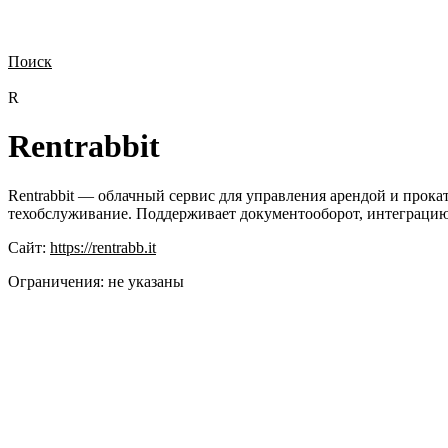
Поиск
Нужна демонстрация
Стоимость лицензий
Стоимость внедрения
Н
R
Rentrabbit
Rentrabbit — облачный сервис для управления арендой и прокат
техобслуживание. Поддерживает документооборот, интеграцию
Сайт:
https://rentrabb.it
Ограничения:
не указаны